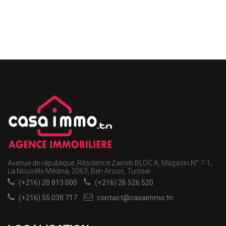
Avenue de république ,Résidence Zaineb BLOC A, Magasin N° 7-1,
La Nouvelle Médina, 2063, Ben Arous, Tunisie.
(+216) 20 813 000
(+216) 26 526 520
(+216) 55 038 717
contact@casaimmo.tn